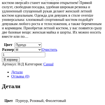
костюм оверсайз станет настоящим открытием! Прямой
силуэт, свободная посадка, удобная широкая резинка и
удлиненный спущенный рукав делают женский летний
костюм идеальным. Одежда для девушек в стиле oversize
универсальна: хлопковый спортивный костюм подойдёт
девушкам любого роста и телосложения, а также беременным
и кормящим. Приобретая летний костюм, у вас появятся сразу
две базовые вещи: женская майка и шорты. Их можно носить
вместе или по…
Цвет
Размер
Очистить
Количество
товара
В корзину
Летний
Артикул:
Н/Д
Категория:
Casual
костюм
(футболка
Детали
и
Отзывы (0)
шорты)
Детали
Цвет
Пурпур, Розовый, Фиолетовый