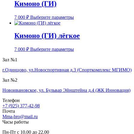
Кимоно (ГИ)
Этот
7 000
₽
Выберите параметры
товар
имеет
несколько
Кимоно (ГИ) лёгкое
вариаций.
Опции
Этот
можно
7 000
₽
Выберите параметры
товар
выбрать
имеет
на
Зал №1
несколько
странице
вариаций.
г.Одинцово, ул.Новоспортивная д.3 (Спорткомплекс МГИМО)
товара.
Опции
Зал №2
можно
выбрать
Новоивановское, ул. Бульвар Эйнштейна д.4 (ЖК Инновация)
на
странице
Телефон
товара.
+7 (925) 377-42-98
Почта
Mma-bro@mail.ru
Часы работы
Пн-Пт с 10.00 до 22.00